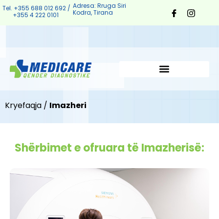
Adresa: Rruga Siri
Tel. +355 688 012 692 /
Kodra, Tirana
+355 4 222 0101
Kryefaqja
/
Imazheri
Shërbimet e ofruara të Imazherisë: