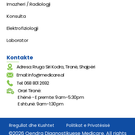
Imazheri / Radiologji
Konsulta
Elektrofiziologji
Laborator
Kontakte
Adresa: Rruga Siri Kodra, Tiranë, Shqipëri
Email: info@medicare.al
Tel: 068 801 2692
Orari Tiranë:
E hënë - E premte: 9 am–5:30 pm
E shtunë: 9 am–1:30 pm
Rregullat dhe Kushtet
Politikat e Privatësisë
©2026 Qendra Diagnostikuese Medicare. All rights