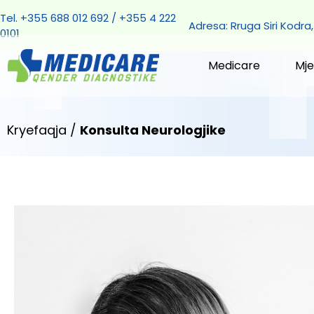
Tel. +355 688 012 692 / +355 4 222
Adresa: Rruga Siri Kodra,
0101
Medicare
Mje
Kryefaqja
/
Konsulta Neurologjike