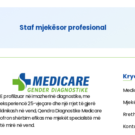
Staf mjekësor profesional
Kry
Medi
E profilizuar në imazherinë diagnostike, me
Mjek
eksperiencë 25-vjeçare dhe një rrjet të gjerë
klinikash në vend, Qendra Diagnostike Medicare
Rret
ofron shërbim efikas me mjekët specialistë më
të mirë në vend.
Kont