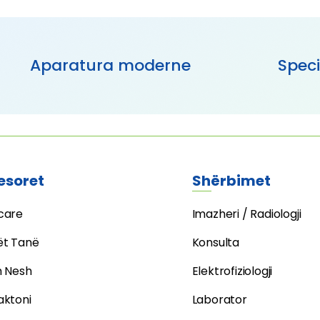
Aparatura moderne
Speci
esoret
Shërbimet
care
Imazheri / Radiologji
ët Tanë
Konsulta
h Nesh
Elektrofiziologji
aktoni
Laborator