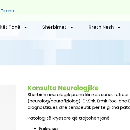
 Tirana
kët Tanë
Shërbimet
Rreth Nesh
Konsulta Neurologjike
Shërbimi neurologjik pranë klinikës sonë, i ofrua
(neurolog/neurofiziolog), Dr.Shk. Ermir Roci dhe 
diagnostikues dhe terapeutik për të gjitha patol
Patologjitë kryesore që trajtohen janë:
Epilepsia