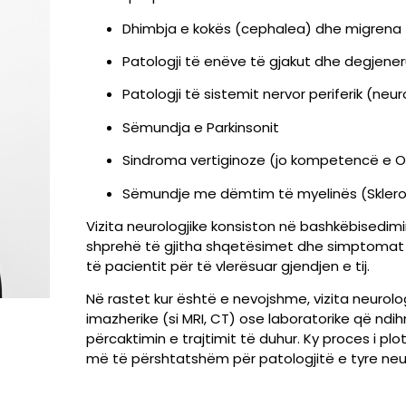
Dhimbja e kokës (cephalea) dhe migrena
Patologji të enëve të gjakut dhe degjener
Patologji të sistemit nervor periferik (neur
Sëmundja e Parkinsonit
Sindroma vertiginoze (jo kompetencë e O
Sëmundje me dëmtim të myelinës (Sklero
Vizita neurologjike konsiston në bashkëbisedim
shprehë të gjitha shqetësimet dhe simptomat q
të pacientit për të vlerësuar gjendjen e tij.
Në rastet kur është e nevojshme, vizita neuro
imazherike (si MRI, CT) ose laboratorike që n
përcaktimin e trajtimit të duhur. Ky proces i pl
më të përshtatshëm për patologjitë e tyre neur