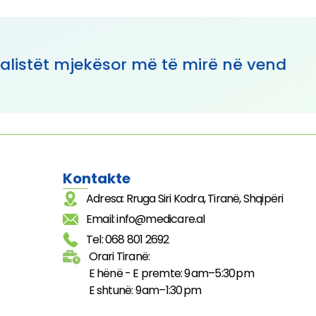
alistët mjekësor më të mirë në vend
Kontakte
Adresa: Rruga Siri Kodra, Tiranë, Shqipëri
Email: info@medicare.al
Tel: 068 801 2692
Orari Tiranë:
E hënë - E premte: 9 am–5:30 pm
E shtunë: 9 am–1:30 pm