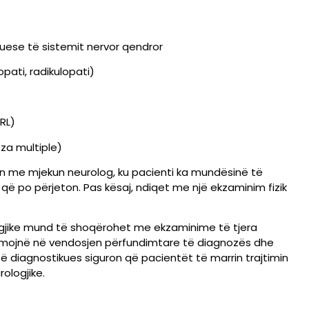
uese të sistemit nervor qendror
opati, radikulopati)
RL)
za multiple)
in me mjekun neurolog, ku pacienti ka mundësinë të
ë po përjeton. Pas kësaj, ndiqet me një ekzaminim fizik
logjike mund të shoqërohet me ekzaminime të tjera
dihmojnë në vendosjen përfundimtare të diagnozës dhe
otë diagnostikues siguron që pacientët të marrin trajtimin
ologjike.